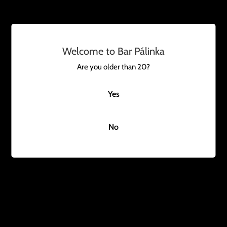
るのか…？と不安だったがサイズ感はやはり見る空間によって大
きく変わる。ピッタリだった。自分の感覚って本当にアテになら
ないね。
Welcome to Bar Pálinka
Are you older than 20?
仮組みを後ろからビスや接着剤で固定し、嵌め込む。
が、その前に塗装だ。奥行き3層に分かれているので照明の照ら
Yes
され具合が違うのでそれらをうまく統一させるために色の異なる
塗料で塗装をする。
No